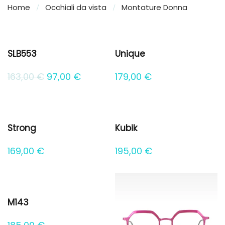
Home
Occhiali da vista
Montature Donna
SLB553
Unique
Il
Il
163,00
€
97,00
€
179,00
€
prezzo
prezzo
originale
attuale
era:
è:
Strong
Kubik
163,00 €.
97,00 €.
169,00
€
195,00
€
M143