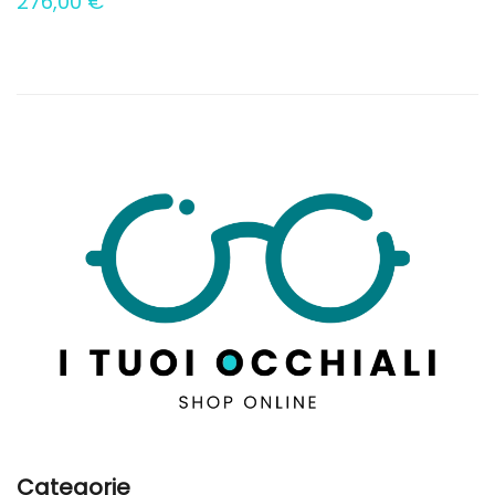
276,00
€
Categorie