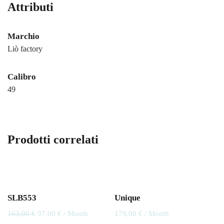
Attributi
Marchio
Liò factory
Calibro
49
Prodotti correlati
SLB553
Unique
Il
Il
163,00
€
97,00
€
/ Month
179,00
€
/ Month
prezzo
prezzo