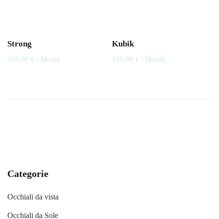
originale
attuale
era:
è:
163,00 €.
97,00 €.
Strong
Kubik
169,00
€
/ Month
195,00
€
/ Month
Categorie
Occhiali da vista
Occhiali da Sole