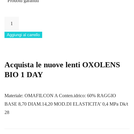
Prodotti garantiti
OXOLENS
BIO
Aggiungi al carrello
1DAY
DA
90
LENTI
Acquista le nuove lenti OXOLENS
quantità
BIO 1 DAY
Materiale: OMAFILCON A Conten.idrico: 60% RAGGIO
BASE 8,70 DIAM.14,20 MOD.DI ELASTICITA’ 0,4 MPa Dk/t
28