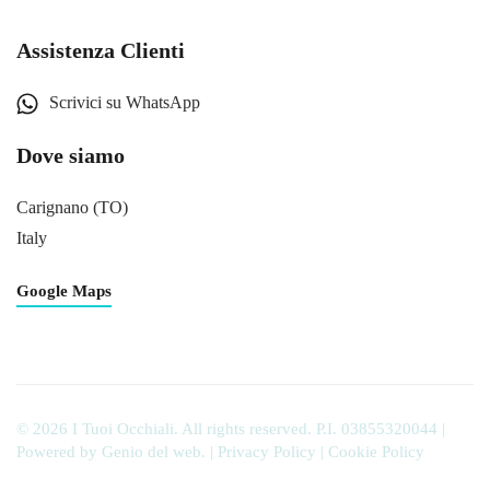
Assistenza Clienti
Scrivici su WhatsApp
Dove siamo
Carignano (TO)
Italy
Google Maps
©
2026
I Tuoi Occhiali. All rights reserved. P.I. 03855320044 |
Powered by
Genio del web
. |
Privacy Policy
|
Cookie Policy