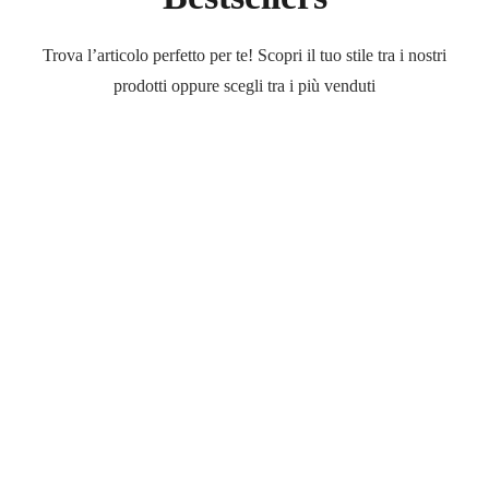
Trova l’articolo perfetto per te! Scopri il tuo stile tra i nostri
prodotti oppure scegli tra i più venduti
Outlet
Occhiali
Occhiali
di
marca
a
prezzi
ridotti
Scopri