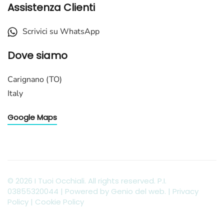
Assistenza Clienti
Scrivici su WhatsApp
Dove siamo
Carignano (TO)
Italy
Google Maps
©
2026
I Tuoi Occhiali. All rights reserved. P.I.
03855320044 | Powered by
Genio del web
. |
Privacy
Policy
|
Cookie Policy