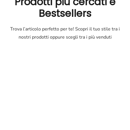
Prodotti più cercati e
Bestsellers
Trova l’articolo perfetto per te! Scopri il tuo stile tra i
nostri prodotti oppure scegli tra i più venduti
Outlet
Occhiali
Occhiali
di
marca
a
prezzi
ridotti