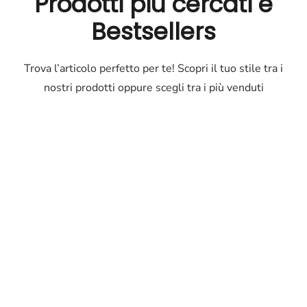
Prodotti più cercati e
Bestsellers
Trova l’articolo perfetto per te! Scopri il tuo stile tra i
nostri prodotti oppure scegli tra i più venduti
Outlet
Occhiali
Occhiali
di
marca
a
prezzi
ridotti