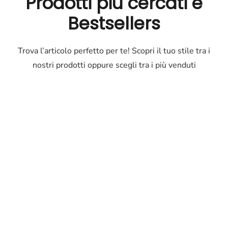
Prodotti più cercati e
Bestsellers
Trova l’articolo perfetto per te! Scopri il tuo stile tra i
nostri prodotti oppure scegli tra i più venduti
Outlet
Occhiali
Occhiali
di
marca
a
prezzi
ridotti