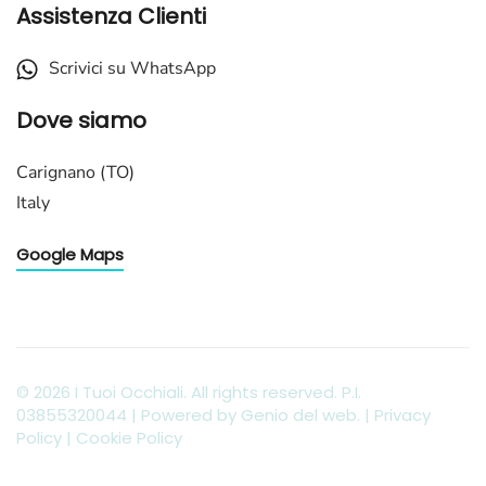
Assistenza Clienti
Scrivici su WhatsApp
Dove siamo
Carignano (TO)
Italy
Google Maps
©
2026
I Tuoi Occhiali. All rights reserved. P.I.
03855320044 | Powered by
Genio del web
. |
Privacy
Policy
|
Cookie Policy