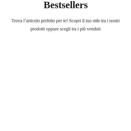
Bestsellers
Trova l’articolo perfetto per te! Scopri il tuo stile tra i nostri
prodotti oppure scegli tra i più venduti
Outlet
Occhiali
Occhiali
di
marca
a
prezzi
ridotti