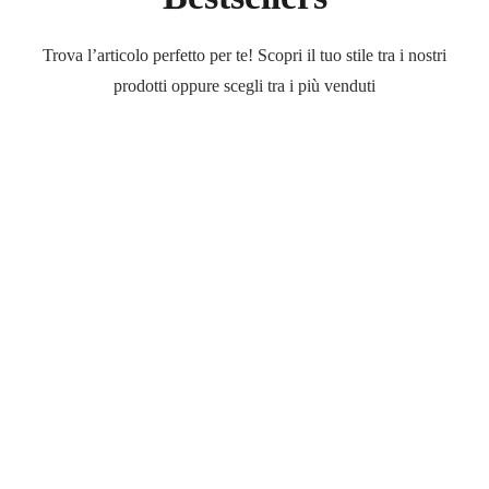
Trova l’articolo perfetto per te! Scopri il tuo stile tra i nostri
prodotti oppure scegli tra i più venduti
Outlet
Occhiali
Occhiali
di
marca
a
prezzi
ridotti
Scopri