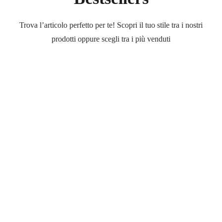
Trova l’articolo perfetto per te! Scopri il tuo stile tra i nostri
prodotti oppure scegli tra i più venduti
Outlet
Occhiali
Occhiali
di
marca
a
prezzi
ridotti
Scopri