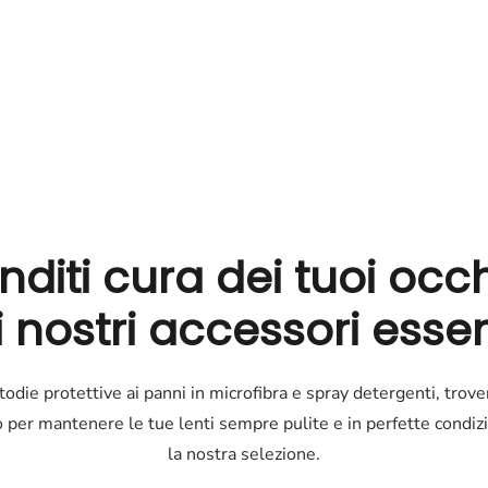
cura
della
tua
vista
Scopri
nditi cura dei tuoi occh
 nostri accessori essen
odie protettive ai panni in microfibra e spray detergenti, trover
 per mantenere le tue lenti sempre pulite e in perfette condizi
la nostra selezione.