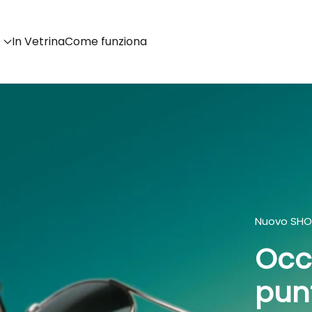
e
In Vetrina
Come funziona
Nuovo SHOP
Occh
punt