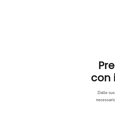
Pre
con i
Dalle cust
necessario