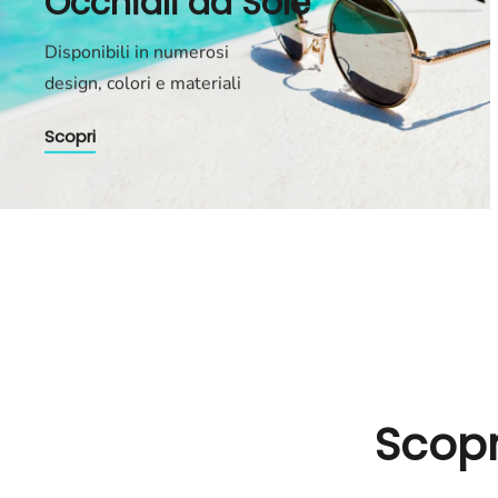
Occhiali da Sole
Disponibili in numerosi
design, colori e materiali
Scopri
Scopr