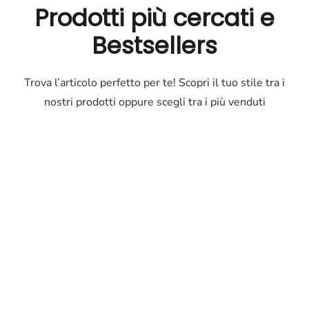
Prodotti più cercati e
Bestsellers
Trova l’articolo perfetto per te! Scopri il tuo stile tra i
nostri prodotti oppure scegli tra i più venduti
Outlet
Occhiali
Occhiali
di
marca
a
prezzi