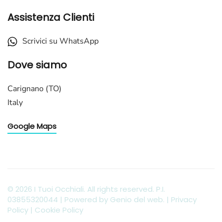
Assistenza Clienti
Scrivici su WhatsApp
Dove siamo
Carignano (TO)
Italy
Google Maps
©
2026
I Tuoi Occhiali. All rights reserved. P.I.
03855320044 | Powered by
Genio del web
. |
Privacy
Policy
|
Cookie Policy