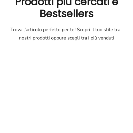
Prodotti più cercati e
Bestsellers
Trova l’articolo perfetto per te! Scopri il tuo stile tra i
nostri prodotti oppure scegli tra i più venduti
Outlet
Occhiali
Occhiali
di
marca
a
prezzi
ridotti