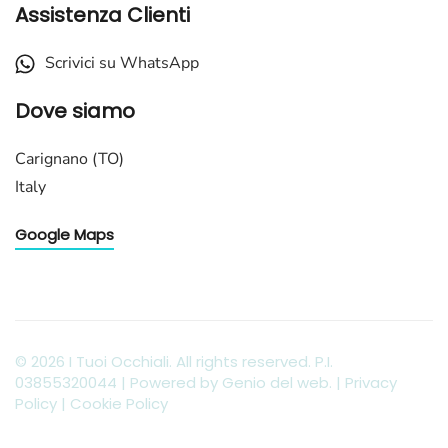
Assistenza Clienti
Scrivici su WhatsApp
Dove siamo
Carignano (TO)
Italy
Google Maps
©
2026
I Tuoi Occhiali. All rights reserved. P.I.
03855320044 | Powered by
Genio del web
. |
Privacy
Policy
|
Cookie Policy