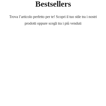
Bestsellers
Trova l’articolo perfetto per te! Scopri il tuo stile tra i nostri
prodotti oppure scegli tra i più venduti
Outlet
Occhiali
Occhiali
di
marca
a
prezzi
ridotti